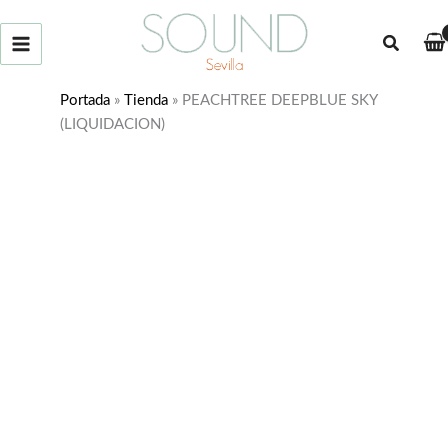
Ir
¡Oferta!
al
Buscar
contenido
Portada
»
Tienda
»
PEACHTREE DEEPBLUE SKY
(LIQUIDACION)