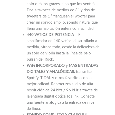
tweeters de 1 ” flanquean el woofer para
crear un sonido amplio, sonido natural que
llena una habitación entera con facilidad.
440 VATIOS DE POTENCIA
– El
amplificador de 440 vatios, desarrollado a
medida, ofrece todo, desde la delicadeza de
un solo de violín hasta la línea de bajo
pulsan del Rock.
WiFi INCORPORADO y MAS ENTRADAS
DIGITALES Y ANALÓGICAS:
transmite
Spotify, TIDAL y otros favoritos con la
mejor calidad. Reproduzca audio de alta
resolución de 24 bits / 96 kHz a través de
la entrada digital óptica Toslink. Conecte
una fuente analógica a la entrada de nivel
de línea.
SONIDO COMPLETO Y CLARO EN
CUALQUIER HABITACIÓN
– Controles de
graves y agudos con Volumen inteligente