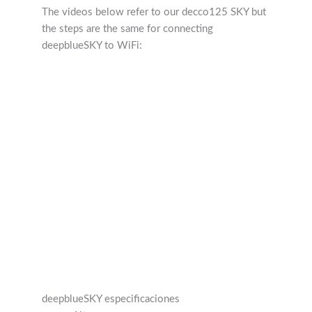
deepblueSKY to WiFi:
deepblueSKY especificaciones
Altavoces:
1 x 6.5″ altavoz de bajos
2 x 3″ altavoces de medios