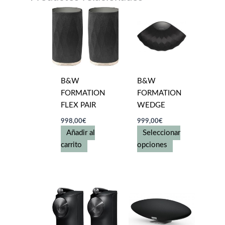
B&W
B&W
FORMATION
FORMATION
FLEX PAIR
WEDGE
998,00
€
999,00
€
Añadir al
Seleccionar
Este
carrito
opciones
producto
tiene
múltiples
variantes.
Las
opciones
se
pueden