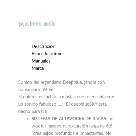
Descripción
Especificaciones
Manuales
Marca
Sonido del legendario Deepblue, ¡ahora con
transmisión WiFi!
Si quieres escuchar la música que te encanta con
un sonido fabuloso … ¡¡ El deepblueSKY está
hecho para ti !!
SISTEMA DE ALTAVOCES DE 3 VÍAS:
un
woofer masivo de excursión larga de 6.5
“crea bajos profundos e impactantes. No
solo oirá los graves, sino que los sentirá.
Dos altavoces de medios de 3″ y dos de