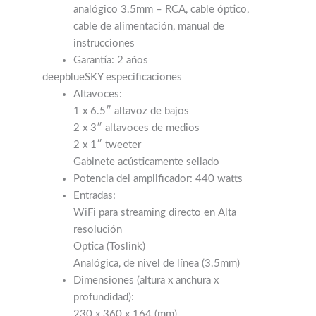
instrucciones
Garantía: 2 años
deepblueSKY especificaciones
Altavoces:
1 x 6.5″ altavoz de bajos
2 x 3″ altavoces de medios
2 x 1″ tweeter
Gabinete acústicamente sellado
Potencia del amplificador: 440 watts
Entradas:
WiFi para streaming directo en Alta
resolución
Optica (Toslink)
Analógica, de nivel de línea (3.5mm)
Dimensiones (altura x anchura x
profundidad):
230 x 360 x 164 (mm)
Peso:
7.3 kg