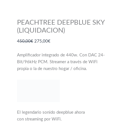
PEACHTREE DEEPBLUE SKY
(LIQUIDACION)
El
El
450,00
€
275,00
€
precio
precio
original
actual
Amplificador integrado de 440w. Con DAC 24-
era:
es:
Bit/96kHz PCM. Streamer a través de WiFi
450,00€.
275,00€.
propia o la de nuestro hogar / oficina.
El legendario sonido deepblue ahora
con streaming por WiFi.
Capaz de crear una red propia cuando no
tengamos redes WiFi disponibles.