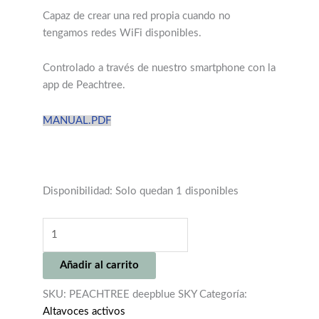
Controlado a través de nuestro smartphone con la
app de Peachtree.
MANUAL.PDF
Disponibilidad:
Solo quedan 1 disponibles
PEACHTREE
DEEPBLUE
SKY
Añadir al carrito
(LIQUIDACION)
cantidad
SKU:
PEACHTREE deepblue SKY
Categoría:
Altavoces activos