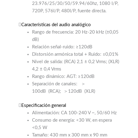
23.976/25/30/50/59.94/60hz, 1080 I/P,
720P, 576I/P, 480I/P, fuente directa.
Características del audio analógico
Rango de frecuencia: 20 Hz-20 kHz (±0,05
dB)
Relación señal-ruido: ≥120dB
Distorsión armónica total + Ruido: ≤0,01%
Nivel de salida: (RCA) 2,1 ± 0,2 Vrms; (XLR)
4,2 ± 0,4 Vrms
Rango dinámico: AGT: ≥120dB
Separación de canales:
＞
100dB
(RCA);
＞120dB
(XLR)
Especificación general
Alimentación: CA 100-240 V ~, 50/60 Hz
Consumo de energía: <30 W, en espera
<0,5 W
Tamaño: 430 mm x 300 mm x 90 mm