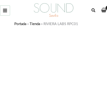
Ir
al
Buscar
contenido
Portada
»
Tienda
»
RIVIERA LABS RPC01