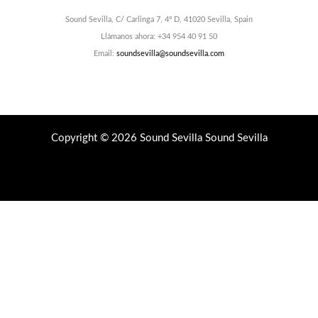
Sound Sevilla, C/ Carlinga 7, 4º D, 41020 Sevilla, Spain
Llámanos ahora: +34 954 40 91 50
Email:
soundsevilla@soundsevilla.com
Copyright © 2026 Sound Sevilla Sound Sevilla