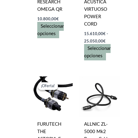
RESEARCH
ACUSTICA
OMEGA QR
VIRTUOSO
POWER
10.800,00
€
CORD
Seleccionar
Este
opciones
15.610,00
€
-
Rango
producto
25.050,00
€
de
tiene
Seleccionar
precios:
múltiples
desde
Este
opciones
15.610,00€
variantes.
producto
hasta
Las
tiene
25.050,00€
opciones
múltiples
se
variantes.
¡Oferta!
¡Oferta!
pueden
Las
elegir
opciones
en
se
la
pueden
página
elegir
FURUTECH
ALLNIC ZL-
de
en
THE
5000 Mk2
producto
la