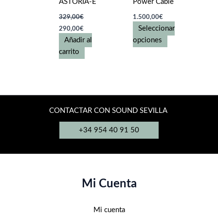
ASTORIA-E
Power Cable
página
329,00
€
1.500,00
€
de
El
El
Seleccionar
290,00
€
producto
precio
precio
Este
Añadir al
opciones
original
actual
era:
es:
producto
carrito
329,00€.
290,00€.
tiene
múltiples
variantes.
Las
opciones
CONTACTAR CON SOUND SEVILLA
se
+34 954 40 91 50
pueden
elegir
en
la
página
Mi Cuenta
de
producto
Mi cuenta