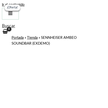
Ir al contenido
¡Oferta!
¡Oferta!
¡Oferta!
Buscar
Portada
»
Tienda
»
SENNHEISER AMBEO
SOUNDBAR (EXDEMO)