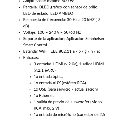
Amplificador: máximo 500 W
Pantalla: OLED gráfico con sensor de brillo,
LED de estado, LED AMBEO
Respuesta de frecuencia: 30 Hz a 20 kHZ (-3
dB)
Voltaje: 100 – 240 V – 50/60 Hz
Soporte de la aplicación: Aplicación Sennheiser
Smart Control
Estándar WiFi: IEEE 802.11 a / b / g / n / ac
Entradas:
3 entradas HDMI (v.2.0a), 1 salida HDMI
(v.2.1 eARC)
1x entrada óptica
1x entrada AUX (estéreo RCA)
1x USB (para servicio / actualización)
1x Ethernet
1 salida de previo de subwoofer (Mono-
RCA, máx. 2 V)
1x entrada de micrófono (conector de 2,5