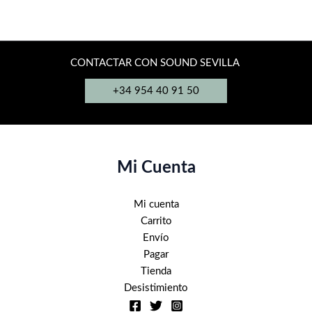
hasta
tiene
se
11.590,00€
múltiples
pueden
variantes.
elegir
Las
en
CONTACTAR CON SOUND SEVILLA
opciones
la
+34 954 40 91 50
se
página
pueden
de
elegir
producto
en
la
Mi Cuenta
página
de
Mi cuenta
producto
Carrito
Envío
Pagar
Tienda
Desistimiento