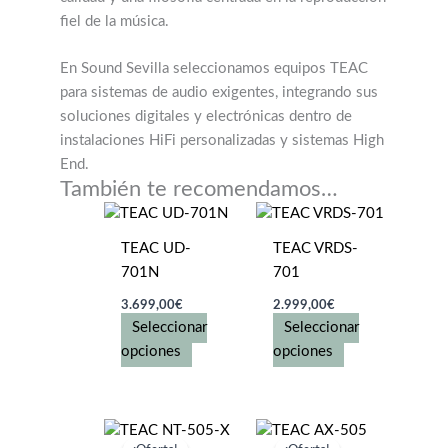
fiel de la música.
En Sound Sevilla seleccionamos equipos TEAC
para sistemas de audio exigentes, integrando sus
soluciones digitales y electrónicas dentro de
instalaciones HiFi personalizadas y sistemas High
End.
También te recomendamos…
TEAC UD-
TEAC VRDS-
701N
701
3.699,00
€
2.999,00
€
Seleccionar
Seleccionar
Este
Este
opciones
opciones
producto
producto
tiene
tiene
múltiples
múltiples
variantes.
variantes.