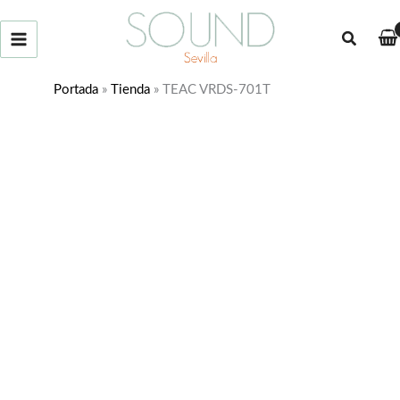
Ir
al
Buscar
contenido
Portada
»
Tienda
»
TEAC VRDS-701T