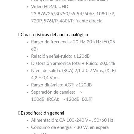
Vídeo HDMI: UHD
23.976/25/30/50/59.94/60hz, 1080 I/P,
720P, 576I/P, 480I/P, fuente directa.
Características del audio analógico
Rango de frecuencia: 20 Hz-20 kHz (±0,05
dB)
Relación señal-ruido: ≥120dB
Distorsión armónica total + Ruido: ≤0,01%
Nivel de salida: (RCA) 2,1 ± 0,2 Vrms; (XLR)
4,2 ± 0,4 Vrms
Rango dinámico: AGT: ≥120dB
Separación de canales:
＞
100dB
(RCA);
＞120dB
(XLR)
Especificación general
Alimentación: CA 100-240 V ~, 50/60 Hz
Consumo de energía: <30 W, en espera