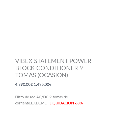
VIBEX STATEMENT POWER
BLOCK CONDITIONER 9
TOMAS (OCASION)
El
El
4.390,00
€
1.495,00
€
precio
precio
original
actual
Filtro de red AC/DC 9 tomas de
era:
es:
corriente.EXDEMO.
LIQUIDACION 68%
4.390,00€.
1.495,00€.