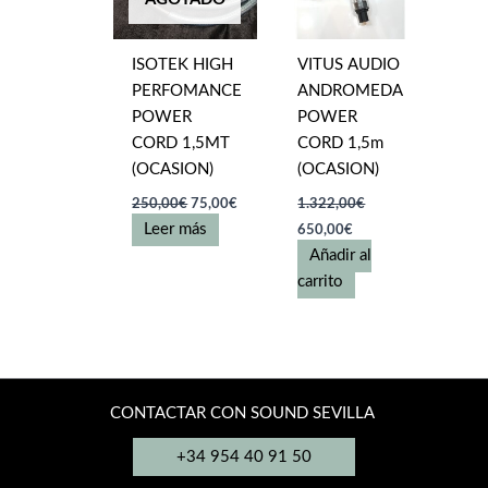
ISOTEK HIGH
VITUS AUDIO
PERFOMANCE
ANDROMEDA
POWER
POWER
CORD 1,5MT
CORD 1,5m
(OCASION)
(OCASION)
El
El
250,00
€
75,00
€
1.322,00
€
precio
precio
El
El
Leer más
650,00
€
original
actual
precio
precio
era:
es:
Añadir al
original
actual
250,00€.
75,00€.
era:
es:
carrito
1.322,00€.
650,00€.
CONTACTAR CON SOUND SEVILLA
+34 954 40 91 50