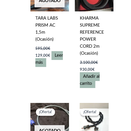
AGOTADO
TARA LABS
KHARMA
PRISM AC
SUPREME
1,5m
REFERENCE
(Ocasión)
POWER
CORD 2m
595,00
€
(Ocasión)
El
El
Leer
129,00
€
precio
precio
más
3.100,00
€
original
actual
El
El
era:
es:
930,00
€
precio
precio
595,00€.
129,00€.
Añadir al
original
actual
era:
es:
carrito
3.100,00€.
930,00€.
¡Oferta!
¡Oferta!
¡Oferta!
¡Oferta!
AGOTADO