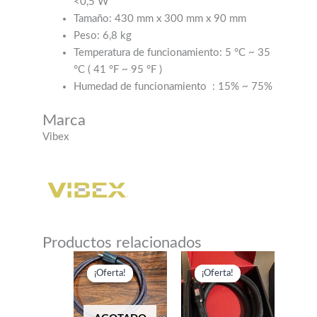
<0,5 W
Tamaño: 430 mm x 300 mm x 90 mm
Peso: 6,8 kg
Temperatura de funcionamiento: 5 °C ~ 35
°C (
41 °F ~ 95 °F
)
Humedad de funcionamiento
: 15% ~ 75%
Marca
Vibex
Productos relacionados
¡Oferta!
¡Oferta!
¡Oferta!
¡Oferta!