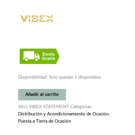
Disponibilidad:
Solo quedan 1 disponibles
VIBEX
Añadir al carrito
STATEMENT
POWER
SKU:
VIBEX STATEMENT
Categorías:
BLOCK
Distribución y Acondicionamiento de Ocasión
,
CONDITIONER
Puesta a Tierra de Ocasión
9