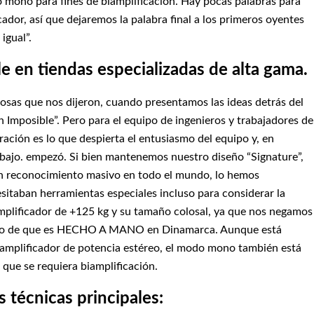
mono para fines de biamplificación. Hay pocas palabras para
cador, así que dejaremos la palabra final a los primeros oyentes
igual”.
e en tiendas especializadas de alta gama.
osas que nos dijeron, cuando presentamos las ideas detrás del
Imposible”. Pero para el equipo de ingenieros y trabajadores de
aración es lo que despierta el entusiasmo del equipo y, en
abajo. empezó. Si bien mantenemos nuestro diseño “Signature”,
n reconocimiento masivo en todo el mundo, lo hemos
esitaban herramientas especiales incluso para considerar la
amplificador de +125 kg y su tamaño colosal, ya que nos negamos
cho de que es HECHO A MANO en Dinamarca. Aunque está
 amplificador de potencia estéreo, el modo mono también está
 que se requiera biamplificación.
s técnicas principales: