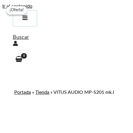
Ir al contenido
¡Oferta!
¡Oferta!
Buscar
Portada
»
Tienda
»
VITUS AUDIO MP-S201 mk.I