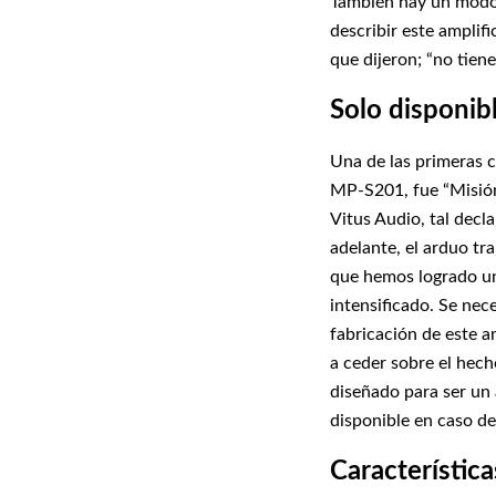
También hay un modo 
describir este amplifi
que dijeron; “no tiene 
Solo disponibl
Una de las primeras c
MP-S201, fue “Misión 
Vitus Audio, tal decl
adelante, el arduo tr
que hemos logrado u
intensificado. Se nec
fabricación de este 
a ceder sobre el he
diseñado para ser un
disponible en caso de
Característica