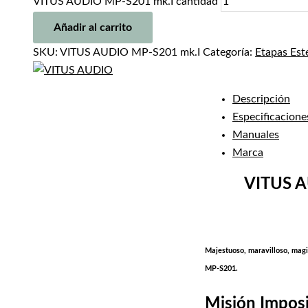
VITUS AUDIO MP-S201 mk.I cantidad
Añadir al carrito
SKU:
VITUS AUDIO MP-S201 mk.I
Categoría:
Etapas Est
Descripción
Especificacione
Manuales
Marca
VITUS 
Majestuoso, maravilloso, magis
MP-S201.
Misión Imposi