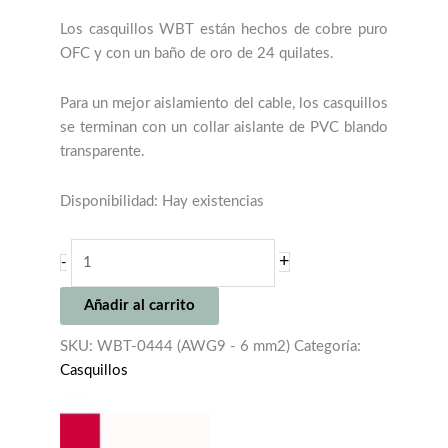
Los casquillos WBT están hechos de cobre puro
OFC y con un baño de oro de 24 quilates.
Para un mejor aislamiento del cable, los casquillos
se terminan con un collar aislante de PVC blando
transparente.
Disponibilidad:
Hay existencias
WBT-
+
-
0444
(AWG9
Añadir al carrito
-
6
SKU:
WBT-0444 (AWG9 - 6 mm2)
Categoría:
mm2)
Casquillos
cantidad