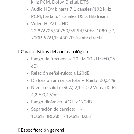
kHz PCM, Dolby Digital, DTS
Audio HDMI: hasta 7.1 canales/192 kHz
PCM, hasta 5.1 canales DSD, Bitstream
Vídeo HDMI: UHD
23.976/25/30/50/59.94/60hz, 1080 I/P,
720P, 576I/P, 480I/P, fuente directa.
Características del audio analógico
Rango de frecuencia: 20 Hz-20 kHz (±0,05
dB)
Relación señal-ruido: ≥120dB
Distorsión armónica total + Ruido: ≤0,01%
Nivel de salida: (RCA) 2,1 ± 0,2 Vrms; (XLR)
4,2 ± 0,4 Vrms
Rango dinámico: AGT: ≥120dB
Separación de canales:
＞
100dB
(RCA);
＞120dB
(XLR)
Especificación general