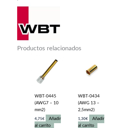
Productos relacionados
WBT-0445
WBT-0434
(AWG7 – 10
(AWG 13 –
mm2)
2,5mm2)
Añadir
Añadir
4,75
€
1,30
€
al carrito
al carrito