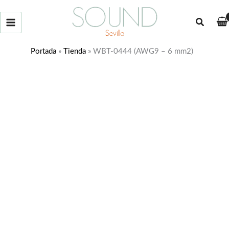
Ir
al
Buscar
contenido
Portada
»
Tienda
»
WBT-0444 (AWG9 – 6 mm2)