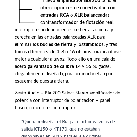
E
l nuevo
amplificador Bia 200
también
ofrece opciones de
conectividad con
entradas RCA
o
XLR balanceadas
con
transformador de flotación real
,
interruptores independientes de tierra izquierda y
derecha en las entradas balanceadas XLR para
eliminar los bucles de tierra
y los
zumbidos
, y tres
tomas diferentes, de 4, 8 o 16 ohmios para adaptarse
mejor a cualquier altavoz. Todo ello en una caja de
acero galvanizado de calibre 14
y
16
pulgadas,
elegantemente diseñada, para acomodar el amplio
esquema de puesta a tierra.
Zesto Audio – Bia 200 Select Stereo amplificador de
potencia con interruptor de polarización – panel
traseo, conectores, interruptor
“Quería rediseñar el Bia para incluir válvulas de
salida KT150 o KT170, que no estaban
disponibles en 2012 para el Bia original.