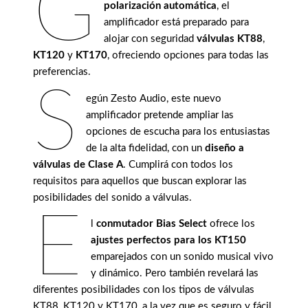
G
polarización automática
, el
amplificador está preparado para
alojar con seguridad
válvulas KT88
,
KT120
y
KT170
, ofreciendo opciones para todas las
preferencias.
S
egún Zesto Audio, este nuevo
amplificador pretende ampliar las
opciones de escucha para los entusiastas
de la alta fidelidad, con un
diseño a
válvulas de Clase A
. Cumplirá con todos los
requisitos para aquellos que buscan explorar las
posibilidades del sonido a válvulas.
E
l
conmutador Bias Select
ofrece los
ajustes perfectos para los KT150
emparejados con un sonido musical vivo
y dinámico. Pero también revelará las
diferentes posibilidades con los tipos de válvulas
KT88, KT120 y KT170, a la vez que es seguro y fácil