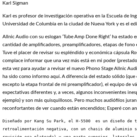
Karl Sigman
Karl es profesor de investigación operativa en la Escuela de Ing
Universidad de Columbia en la ciudad de Nueva York y es el edi
Allnic Audio con su eslogan ‘Tube Amp Done Right’ ha estado e
cantidad de amplificadores, preamplificadores, etapas de fono 
Tuve el placer de revisar su espléndido y económica cápsula
complace informar que una vez más está en mi poder (prestado
esta vez para ayudar a revisar el nuevo Phono Stage Allnic Aud
ha sido como informo aquí. A diferencia del estado sólido (que
excepto la etapa frontal de mi preamplificador), el equipo de v
expectativas diferentes y, a veces, algunos inconvenientes inesp
ejemplo) y son más quisquillosos. Pero muchos audiófilos juran 
reconfortantes de ver cuando están encendidos; Esperé con ansia
Diseñado por Kang Su Park, el H-5500  es un diseño de t
retroalimentación negativa, con un chasis de aluminio s
revisión era plateada) y una parte superior, laterales 