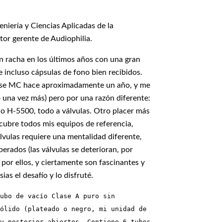
eniería y Ciencias Aplicadas de la
tor gerente de Audiophilia.
n racha en los últimos años con una gran
e incluso cápsulas de fono bien recibidos.
 Rose MC hace aproximadamente un año, y me
 una vez más) pero por una razón diferente:
io H-5500, todo a válvulas. Otro placer más
 cubre todos mis equipos de referencia,
álvulas requiere una mentalidad diferente,
erados (las válvulas se deterioran, por
por ellos, y ciertamente son fascinantes y
s el desafío y lo disfruté.
ubo de vacío Clase A puro sin 
ólido (plateado o negro, mi unidad de 
y posterior abiertos. Contiene 6 tubos 