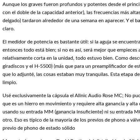
Aunque los graves fueron profundos y potentes desde el princi
con el doble de la capacidad anterior), las frecuencias más alt
delgado) tardaron alrededor de una semana en aparecer. Y el b
claro.
El medidor de potencia es bastante útil: si la aguja se encuent
entonces todo está bien; si no es así, será mejor que empieces 
relativamente corta en la unidad, todo estuvo bien. Como descub
giradiscos y el H-5500) (más que para un preamplificador de es
que lo adjunté, las cosas estaban muy tranquilas. Esta etapa de
limpio.
Usé exclusivamente la cápsula el Allnic Audio Rose MC; No pu
que es un hierro en movimiento y requiere alta ganancia y alt
usando su entrada MM (ganancia insuficiente) ni su entrada MC 
otro. Eso es típico de la mayoría de los previos de phono a vál
previo de phono de estado sólido