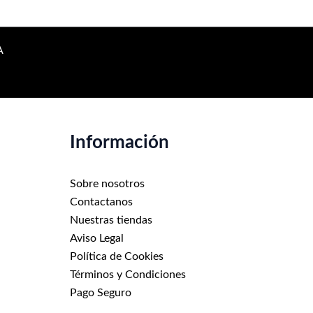
variantes.
Las
opciones
A
se
pueden
elegir
en
la
Información
página
de
producto
Sobre nosotros
Contactanos
Nuestras tiendas
Aviso Legal
Política de Cookies
Términos y Condiciones
Pago Seguro