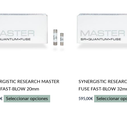
Las
Las
opciones
opciones
se
se
pueden
pueden
elegir
elegir
en
en
la
la
página
página
de
de
producto
producto
RGISTIC RESEARCH MASTER
SYNERGISTIC RESEAR
 FAST-BLOW 20mm
FUSE FAST-BLOW 32m
Este
Seleccionar opciones
Seleccionar op
0
€
595,00
€
producto
tiene
múltiples