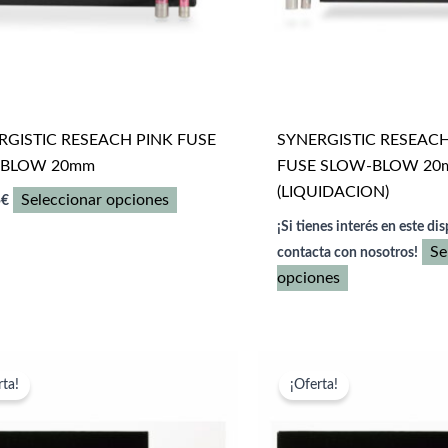
RGISTIC RESEACH PINK FUSE
SYNERGISTIC RESEAC
-BLOW 20mm
FUSE SLOW-BLOW 20
(LIQUIDACION)
Este
Seleccionar opciones
5
€
producto
¡Si tienes interés en este dis
tiene
Se
contacta con nosotros!
múltiples
Este
opciones
variantes.
producto
Las
tiene
opciones
múltiples
se
variantes.
rta!
¡Oferta!
pueden
Las
elegir
opciones