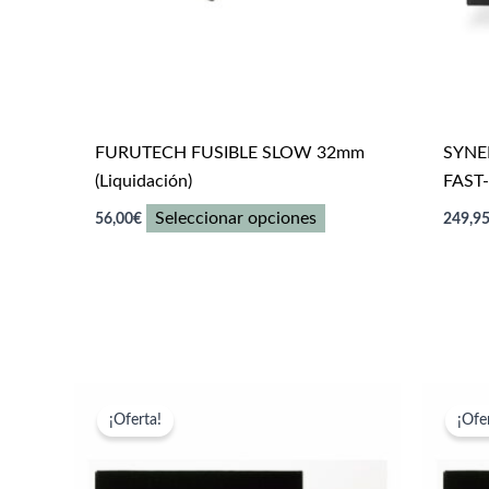
FURUTECH FUSIBLE SLOW 32mm
SYNE
(Liquidación)
FAST
Este
Seleccionar opciones
56,00
€
249,9
producto
tiene
múltiples
variantes.
Las
opciones
se
¡Oferta!
¡Ofe
pueden
elegir