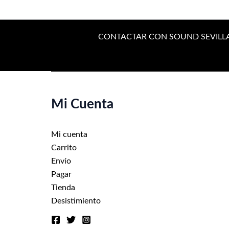
múltiples
variantes.
Las
CONTACTAR CON SOUND SEVILL
opciones
se
pueden
elegir
en
Mi Cuenta
la
página
de
Mi cuenta
producto
Carrito
Envío
Pagar
Tienda
Desistimiento