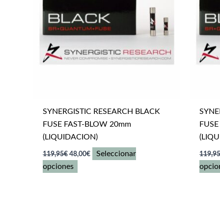
en
la
página
de
producto
SYNERGISTIC RESEARCH BLACK
SYNE
FUSE FAST-BLOW 20mm
FUSE
(LIQUIDACION)
(LIQ
El
El
Seleccionar
119,95
€
48,00
€
119,9
precio
precio
Este
opciones
opcio
original
actual
era:
es:
producto
119,95€.
48,00€.
tiene
múltiples
variantes.