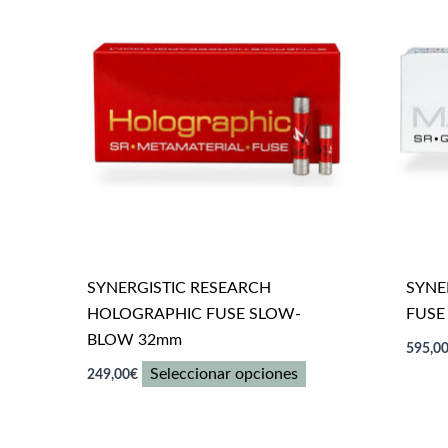
Las
opciones
se
pueden
elegir
en
la
página
de
producto
SYNERGISTIC RESEARCH
SYNE
HOLOGRAPHIC FUSE SLOW-
FUSE
BLOW 32mm
595,0
Este
Seleccionar opciones
249,00
€
producto
tiene