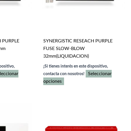
H PURPLE
SYNERGISTIC RESEACH PURPLE
mm
FUSE SLOW-BLOW
32mm(LIQUIDACION)
positivo,
¡Si tienes interés en este dispositivo,
leccionar
Seleccionar
contacta con nosotros!
Este
opciones
producto
tiene
múltiples
variantes.
Las
opciones