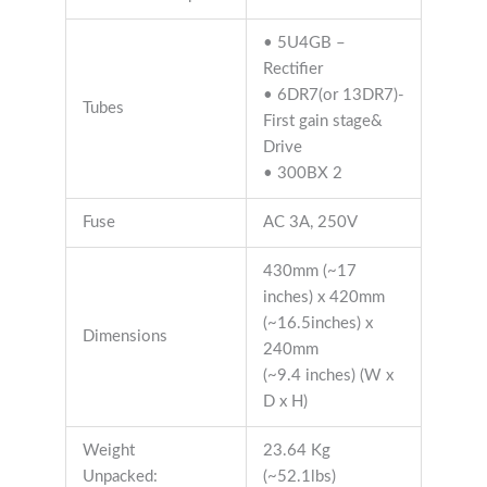
• 5U4GB –
Rectifier
• 6DR7(or 13DR7)-
Tubes
First gain stage&
Drive
• 300BX 2
Fuse
AC 3A, 250V
430mm (~17
inches) x 420mm
(~16.5inches) x
Dimensions
240mm
(~9.4 inches) (W x
D x H)
Weight
23.64 Kg
Unpacked:
(~52.1lbs)