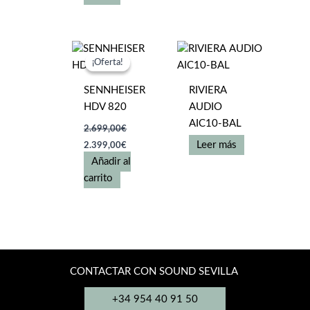
7.599,00€.
6.800,00€.
¡Oferta!
¡Oferta!
SENNHEISER
RIVIERA
HDV 820
AUDIO
AIC10-BAL
2.699,00
€
El
El
Leer más
2.399,00
€
precio
precio
Añadir al
original
actual
era:
es:
carrito
2.699,00€.
2.399,00€.
CONTACTAR CON SOUND SEVILLA
+34 954 40 91 50