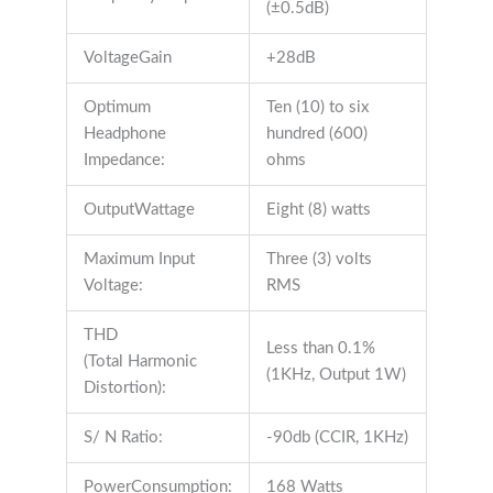
(±0.5dB)
VoltageGain
+28dB
Optimum
Ten (10) to six
Headphone
hundred (600)
Impedance:
ohms
OutputWattage
Eight (8) watts
Maximum Input
Three (3) volts
Voltage:
RMS
THD
Less than 0.1%
(Total Harmonic
(1KHz, Output 1W)
Distortion):
S/ N Ratio:
-90db (CCIR, 1KHz)
PowerConsumption:
168 Watts