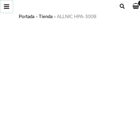
Ir
Buscar
al
Portada
»
Tienda
»
ALLNIC HPA-300B
contenido