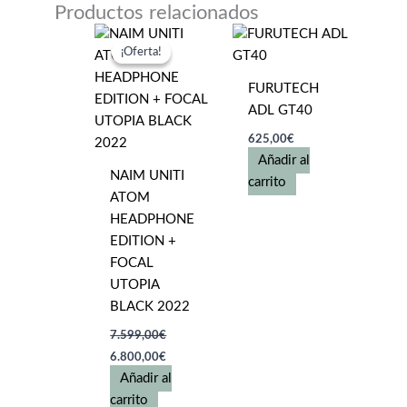
variantes.
Productos relacionados
Las
opciones
¡Oferta!
¡Oferta!
se
FURUTECH
pueden
ADL GT40
elegir
en
625,00
€
Añadir al
la
NAIM UNITI
carrito
página
ATOM
de
HEADPHONE
producto
EDITION +
FOCAL
UTOPIA
BLACK 2022
7.599,00
€
El
El
6.800,00
€
precio
precio
Añadir al
original
actual
era:
es:
carrito