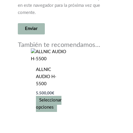
en este navegador para la próxima vez que
comente.
También te recomendamos…
ALLNIC
AUDIO H-
5500
5.500,00
€
Seleccionar
Este
opciones
producto
tiene
múltiples