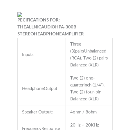
PECIFICATIONS FOR:
THEALLNICAUDIOHPA-300B
STEREOHEADPHONEAMPLIFIER
Three
(3)pairsUnbalanced
Inputs
(RCA). Two (2) pairs
Balanced (XLR)
Two (2) one-
quarterinch (1/4”).
HeadphoneOutput
Two (2) four-pin
Balanced (XLR)
Speaker Output:
4ohm / 8ohm
20Hz ~ 20KHz
FrequencyResponse