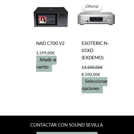
opciones
¡Oferta!
¡Oferta!
se
pueden
elegir
en
la
NAD C700 V2
ESOTERIC N-
página
05XD
1.599,00
€
de
(EXDEMO)
Añadir al
producto
carrito
13.500,00
€
El
El
8.100,00
€
precio
precio
Seleccionar
original
actual
era:
es:
Este
opciones
13.500,00€.
8.100,00€.
producto
tiene
múltiples
variantes.
Las
CONTACTAR CON SOUND SEVILLA
opciones