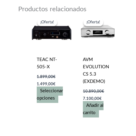
Productos relacionados
¡Oferta!
¡Oferta!
¡Oferta!
¡Oferta!
TEAC NT-
AVM
505-X
EVOLUTION
CS 5.3
1.899,00
€
(EXDEMO)
El
El
1.499,00
€
precio
precio
Seleccionar
10.890,00
€
original
actual
El
El
era:
es:
Este
opciones
7.100,00
€
precio
precio
1.899,00€.
1.499,00€.
producto
Añadir al
original
actual
tiene
era:
es:
carrito
10.890,00€.
7.100,00€.
múltiples
variantes.
Las