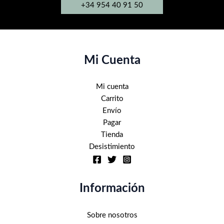
+34 954 40 91 50
se
pueden
elegir
en
la
Mi Cuenta
página
de
Mi cuenta
producto
Carrito
Envío
Pagar
Tienda
Desistimiento
Información
Sobre nosotros