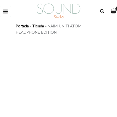
Ir
al
Buscar
contenido
Portada
»
Tienda
»
NAIM UNITI ATOM
HEADPHONE EDITION