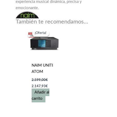
experiencia musical dinámica, precisa y
emocionante.
También te recomendamos…
¡Oferta!
¡Oferta!
NAIM UNITI
ATOM
2.599,00
€
El
El
2.147,93
€
precio
precio
Añadir al
original
actual
era:
es:
carrito
2.599,00€.
2.147,93€.