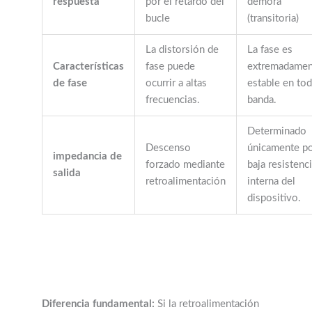
respuesta
por el retardo del
demora
bucle
(transitoria)
La distorsión de
La fase es
Características
fase puede
extremadamen
de fase
ocurrir a altas
estable en tod
frecuencias.
banda.
Determinado
Descenso
únicamente po
impedancia de
forzado mediante
baja resistenc
salida
retroalimentación
interna del
dispositivo.
Diferencia fundamental:
Si la retroalimentación