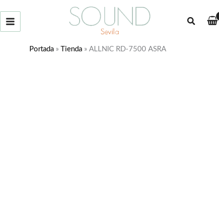
Ir
al
Buscar
contenido
Portada
»
Tienda
»
ALLNIC RD-7500 ASRA