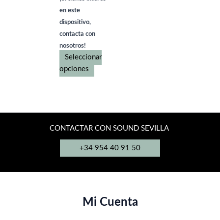
hasta
tiene
en este
8.095,00€
múltiples
dispositivo,
variantes.
contacta con
Las
nosotros!
opciones
Seleccionar
Este
se
opciones
producto
pueden
tiene
elegir
múltiples
en
variantes.
la
Las
página
CONTACTAR CON SOUND SEVILLA
opciones
de
+34 954 40 91 50
se
producto
pueden
elegir
en
la
Mi Cuenta
página