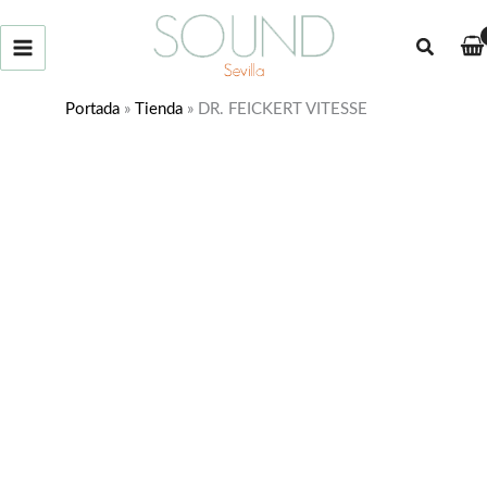
Ir
al
Buscar
contenido
Portada
»
Tienda
»
DR. FEICKERT VITESSE