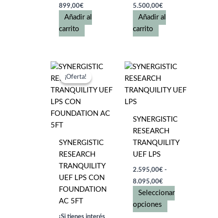
899,00
€
5.500,00
€
Añadir al
Añadir al
carrito
carrito
¡Oferta!
¡Oferta!
SYNERGISTIC
RESEARCH
SYNERGISTIC
TRANQUILITY
RESEARCH
UEF LPS
TRANQUILITY
2.595,00
€
-
UEF LPS CON
Rango
8.095,00
€
de
FOUNDATION
Seleccionar
precios:
AC 5FT
desde
Este
opciones
2.595,00€
producto
¡Si tienes interés