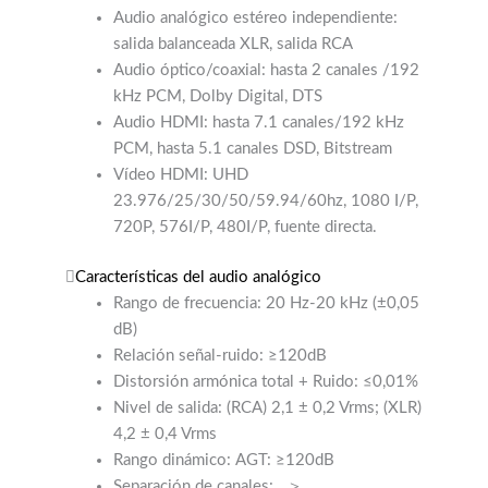
Audio analógico estéreo independiente:
salida balanceada XLR, salida RCA
Audio óptico/coaxial: hasta 2 canales /192
kHz PCM, Dolby Digital, DTS
Audio HDMI: hasta 7.1 canales/192 kHz
PCM, hasta 5.1 canales DSD, Bitstream
Vídeo HDMI: UHD
23.976/25/30/50/59.94/60hz, 1080 I/P,
720P, 576I/P, 480I/P, fuente directa.
Características del audio analógico
Rango de frecuencia: 20 Hz-20 kHz (±0,05
dB)
Relación señal-ruido: ≥120dB
Distorsión armónica total + Ruido: ≤0,01%
Nivel de salida: (RCA) 2,1 ± 0,2 Vrms; (XLR)
4,2 ± 0,4 Vrms
Rango dinámico: AGT: ≥120dB
Separación de canales:
＞