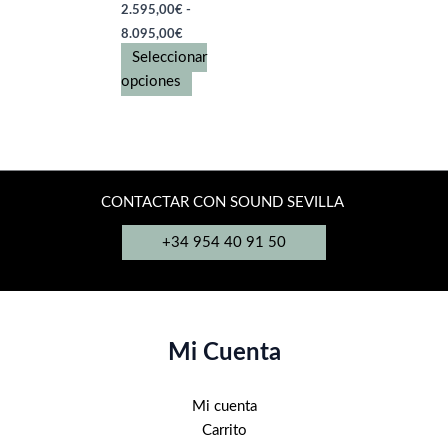
página
2.595,00
€
-
Rango
de
8.095,00
€
de
producto
Seleccionar
precios:
desde
Este
opciones
2.595,00€
producto
hasta
tiene
8.095,00€
múltiples
variantes.
Las
CONTACTAR CON SOUND SEVILLA
opciones
+34 954 40 91 50
se
pueden
elegir
en
la
Mi Cuenta
página
de
Mi cuenta
producto
Carrito