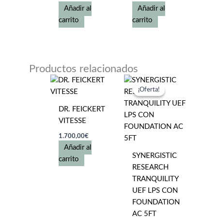
Añadir al
Añadir al
carrito
carrito
Productos relacionados
¡Oferta!
¡Oferta!
DR. FEICKERT
VITESSE
1.700,00
€
Añadir al
SYNERGISTIC
carrito
RESEARCH
TRANQUILITY
UEF LPS CON
FOUNDATION
AC 5FT