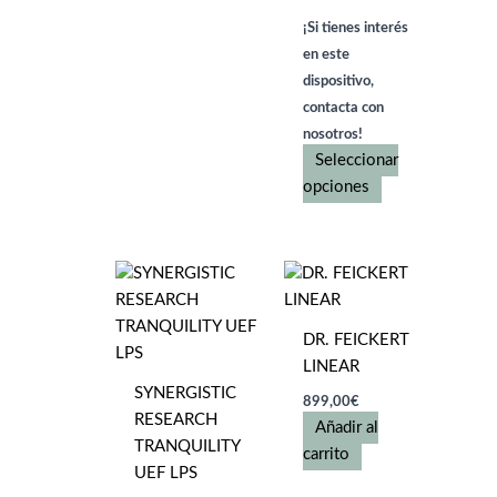
¡Si tienes interés
en este
dispositivo,
contacta con
nosotros!
Seleccionar
Este
opciones
producto
tiene
múltiples
variantes.
Las
DR. FEICKERT
opciones
LINEAR
se
SYNERGISTIC
pueden
899,00
€
RESEARCH
elegir
Añadir al
TRANQUILITY
en
carrito
UEF LPS
la