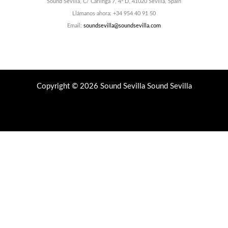
Sound Sevilla, C/ Carlinga 7, 4º D, 41020 Sevilla, Spain
Llámanos ahora: +34 954 40 91 50
Email:
soundsevilla@soundsevilla.com
Copyright © 2026 Sound Sevilla Sound Sevilla