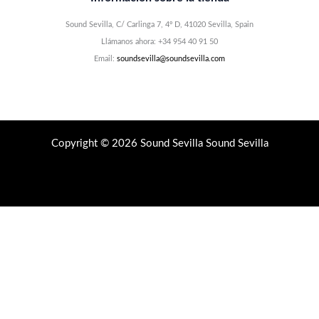
Sound Sevilla, C/ Carlinga 7, 4º D, 41020 Sevilla, Spain
Llámanos ahora: +34 954 40 91 50
Email:
soundsevilla@soundsevilla.com
Copyright © 2026 Sound Sevilla Sound Sevilla