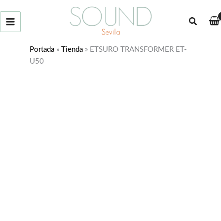
Ir
al
Buscar
contenido
Portada
»
Tienda
»
ETSURO TRANSFORMER ET-
U50