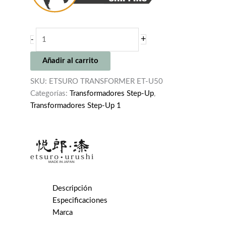
ETSURO
+
-
TRANSFORMER
ET-
Añadir al carrito
U50
cantidad
SKU:
ETSURO TRANSFORMER ET-U50
Categorías:
Transformadores Step-Up
,
Transformadores Step-Up 1
Descripción
Especificaciones
Marca