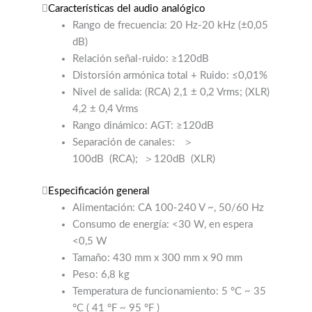
Características del audio analógico
Rango de frecuencia: 20 Hz-20 kHz (±0,05
dB)
Relación señal-ruido: ≥120dB
Distorsión armónica total + Ruido: ≤0,01%
Nivel de salida: (RCA) 2,1 ± 0,2 Vrms; (XLR)
4,2 ± 0,4 Vrms
Rango dinámico: AGT: ≥120dB
Separación de canales:
＞
100dB
(RCA);
＞120dB
(XLR)
Especificación general
Alimentación: CA 100-240 V ~, 50/60 Hz
Consumo de energía: <30 W, en espera
<0,5 W
Tamaño: 430 mm x 300 mm x 90 mm
Peso: 6,8 kg
Temperatura de funcionamiento: 5 °C ~ 35
°C (
41 °F ~ 95 °F
)