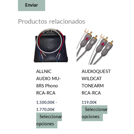
Productos relacionados
ALLNIC
AUDIOQUEST
AUDIO MU-
WILDCAT
8RS Phono
TONEARM
RCA-RCA
RCA-RCA
1.500,00
€
-
119,00
€
Rango
Seleccionar
1.770,00
€
de
Este
Seleccionar
opciones
precios:
desde
Este
producto
opciones
1.500,00€
producto
tiene
hasta