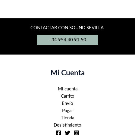
variantes.
tiene
4.545,00€
Las
múltiples
opciones
variantes.
se
Las
CONTACTAR CON SOUND SEVILLA
pueden
opciones
elegir
se
+34 954 40 91 50
en
pueden
la
elegir
página
en
de
la
Mi Cuenta
producto
página
de
Mi cuenta
producto
Carrito
Envío
Pagar
Tienda
Desistimiento