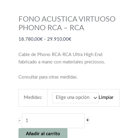
FONO ACUSTICA VIRTUOSO
PHONO RCA – RCA
Rango
18.780,00
€
-
29.910,00
€
de
precios:
Cable de Phono RCA-RCA Ultra High End
desde
fabricado a mano con materiales preciosos.
18.780,00€
hasta
Consultar para otras medidas.
29.910,00€
Medidas:
Limpiar
FONO
+
-
ACUSTICA
VIRTUOSO
Añadir al carrito