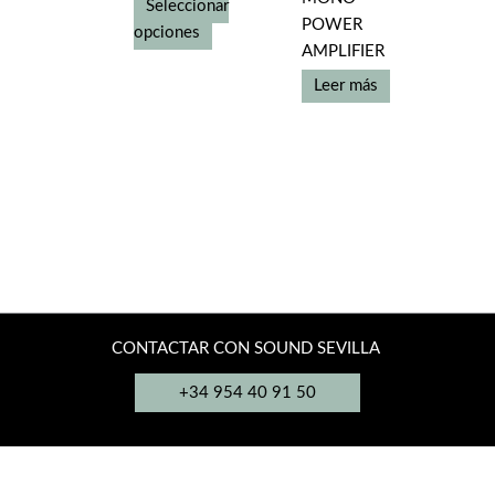
Seleccionar
precios:
POWER
desde
Este
opciones
72.500,00€
AMPLIFIER
producto
hasta
tiene
Leer más
86.000,00€
múltiples
variantes.
Las
opciones
se
pueden
elegir
en
la
CONTACTAR CON SOUND SEVILLA
página
de
+34 954 40 91 50
producto