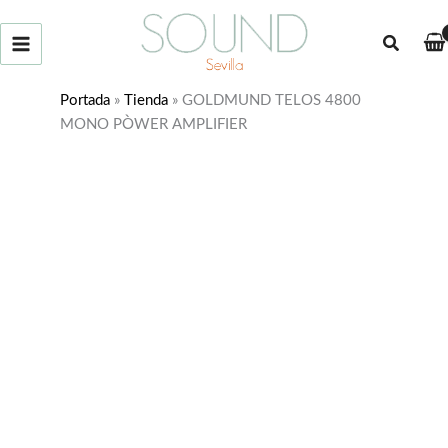
Ir
al
Buscar
contenido
Portada
»
Tienda
»
GOLDMUND TELOS 4800
MONO PÒWER AMPLIFIER