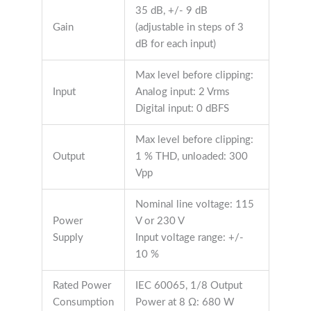
35 dB, +/- 9 dB
Gain
(adjustable in steps of 3
dB for each input)
Max level before clipping:
Input
Analog input: 2 Vrms
Digital input: 0 dBFS
Max level before clipping:
Output
1 % THD, unloaded: 300
Vpp
Nominal line voltage: 115
Power
V or 230 V
Supply
Input voltage range: +/-
10 %
Rated Power
IEC 60065, 1/8 Output
Consumption
Power at 8 Ω: 680 W