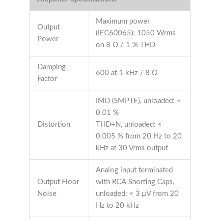
Maximum power
Output
(IEC60065): 1050 Wrms
Power
on 8 Ω / 1 % THD
Damping
600 at 1 kHz / 8 Ω
Factor
IMD (SMPTE), unloaded: <
0.01 %
Distortion
THD+N, unloaded: <
0.005 % from 20 Hz to 20
kHz at 30 Vrms output
Analog input terminated
Output Floor
with RCA Shorting Caps,
Noise
unloaded: < 3 μV from 20
Hz to 20 kHz