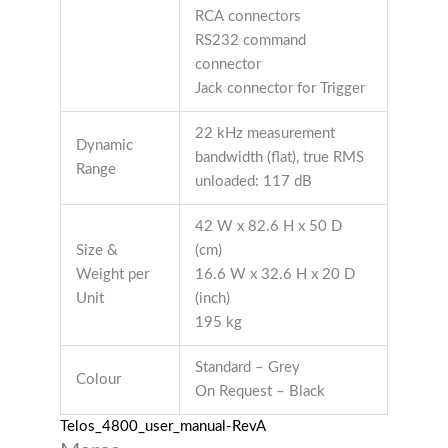
RCA connectors
RS232 command
connector
Jack connector for Trigger
22 kHz measurement
Dynamic
bandwidth (flat), true RMS
Range
unloaded: 117 dB
42 W x 82.6 H x 50 D
Size &
(cm)
Weight per
16.6 W x 32.6 H x 20 D
Unit
(inch)
195 kg
Standard – Grey
Colour
On Request – Black
Telos_4800_user_manual-RevA