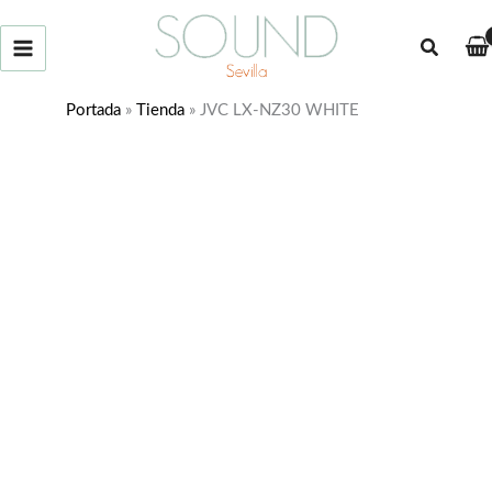
Ir
al
Buscar
contenido
Portada
»
Tienda
»
JVC LX-NZ30 WHITE