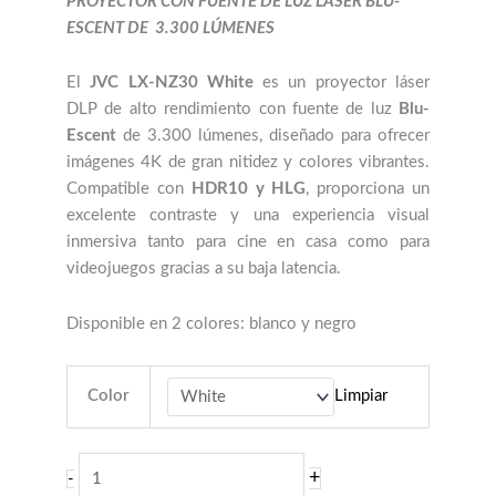
PROYECTOR CON FUENTE DE LUZ LÁSER BLU-
ESCENT DE 3.300 LÚMENES
El
JVC LX-NZ30 White
es un proyector láser
DLP de alto rendimiento con fuente de luz
Blu-
Escent
de 3.300 lúmenes, diseñado para ofrecer
imágenes 4K de gran nitidez y colores vibrantes.
Compatible con
HDR10 y HLG
, proporciona un
excelente contraste y una experiencia visual
inmersiva tanto para cine en casa como para
videojuegos gracias a su baja latencia.
Disponible en 2 colores: blanco y negro
Color
Limpiar
JVC
+
-
LX-