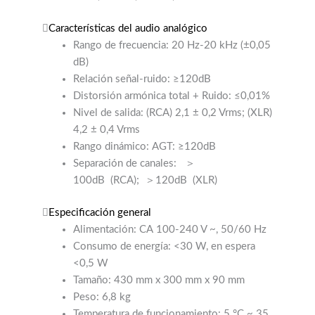
Características del audio analógico
Rango de frecuencia: 20 Hz-20 kHz (±0,05
dB)
Relación señal-ruido: ≥120dB
Distorsión armónica total + Ruido: ≤0,01%
Nivel de salida: (RCA) 2,1 ± 0,2 Vrms; (XLR)
4,2 ± 0,4 Vrms
Rango dinámico: AGT: ≥120dB
Separación de canales:
＞
100dB
(RCA);
＞120dB
(XLR)
Especificación general
Alimentación: CA 100-240 V ~, 50/60 Hz
Consumo de energía: <30 W, en espera
<0,5 W
Tamaño: 430 mm x 300 mm x 90 mm
Peso: 6,8 kg
Temperatura de funcionamiento: 5 °C ~ 35