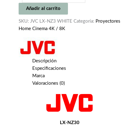
NZ30
Añadir al carrito
WHITE
cantidad
SKU:
JVC LX-NZ3 WHITE
Categoría:
Proyectores
Home Cinema 4K / 8K
Descripción
Especificaciones
Marca
Valoraciones (0)
LX-NZ30