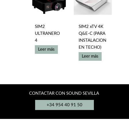
opciones
opciones
se
se
pueden
pueden
elegir
elegir
SIM2
SIM2 xTV 4K
en
en
ULTRANERO
Q&E-C (PARA
la
la
4
INSTALACION
página
página
EN TECHO)
Leer más
de
de
Leer más
producto
producto
CONTACTAR CON SOUND SEVILLA
+34 954 40 91 50