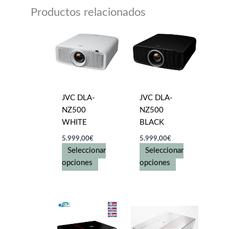
Productos relacionados
JVC DLA-
JVC DLA-
NZ500
NZ500
WHITE
BLACK
5.999,00
€
5.999,00
€
Seleccionar
Seleccionar
Este
Este
opciones
opciones
producto
producto
tiene
tiene
múltiples
múltiples
variantes.
variantes.
Las
Las