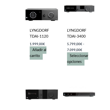
LYNGDORF
LYNGDORF
TDAI-1120
TDAI-3400
1.999,00
€
5.799,00
€
-
Rango
Añadir al
7.099,00
€
de
carrito
Seleccionar
precios:
desde
Este
opciones
5.799,00€
producto
hasta
tiene
7.099,00€
múltiples
variantes.
Las
opciones
se
pueden