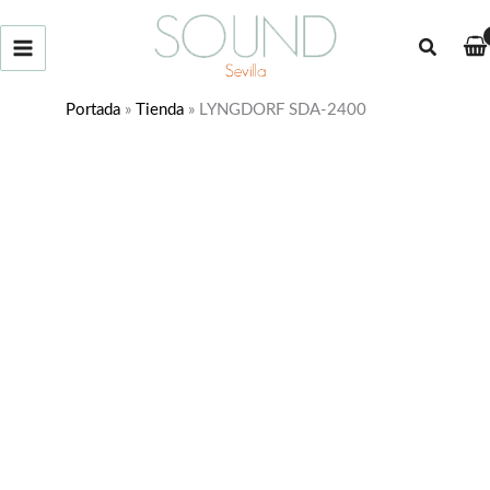
Ir
al
Buscar
contenido
Portada
»
Tienda
»
LYNGDORF SDA-2400