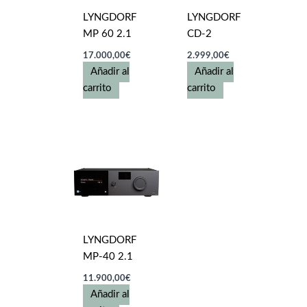
elegir
LYNGDORF
LYNGDORF
en
MP 60 2.1
CD-2
la
17.000,00
€
2.999,00
€
página
Añadir al
Añadir al
de
carrito
carrito
producto
LYNGDORF
MP-40 2.1
11.900,00
€
Añadir al