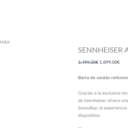
 MAX
SENNHEISER
El
El
3.499,00
€
1.899,00
€
precio
prec
original
actu
Barra de sonido referen
era:
es:
3.499,00€.
1.89
Gracias a la exclusiva 
de Sennheiser ofrece un
Soundbar, la experiencia 
dispositivo.