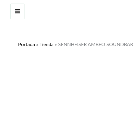
Ir
¡Oferta!
al
contenido
Portada
»
Tienda
»
SENNHEISER AMBEO SOUNDBAR