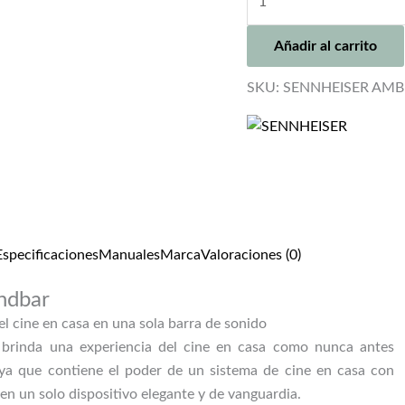
AMBEO
SOUNDBAR
Añadir al carrito
MAX
cantidad
SKU:
SENNHEISER AM
Especificaciones
Manuales
Marca
Valoraciones (0)
dbar
el cine en casa en una sola barra de sonido
inda una experiencia del cine en casa como nunca antes
ya que contiene el poder de un sistema de cine en casa con
 en un solo dispositivo elegante y de vanguardia.