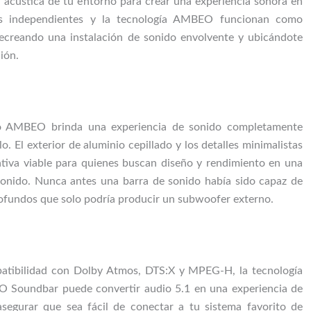
a acústica de tu entorno para crear una experiencia sonora en
rs independientes y la tecnología AMBEO funcionan como
 recreando una instalación de sonido envolvente y ubicándote
ción.
o AMBEO brinda una experiencia de sonido completamente
o. El exterior de aluminio cepillado y los detalles minimalistas
ativa viable para quienes buscan diseño y rendimiento en una
onido. Nunca antes una barra de sonido había sido capaz de
rofundos que solo podría producir un subwoofer externo.
atibilidad con Dolby Atmos, DTS:X y MPEG-H, la tecnología
 Soundbar puede convertir audio 5.1 en una experiencia de
segurar que sea fácil de conectar a tu sistema favorito de