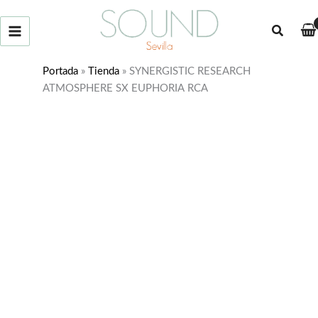
Ir
al
Buscar
contenido
Portada
»
Tienda
»
SYNERGISTIC RESEARCH
ATMOSPHERE SX EUPHORIA RCA