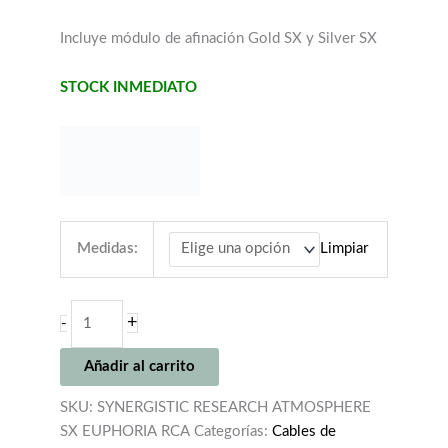
4.495,00€
hasta
Incluye módulo de afinación Gold SX y Silver SX
4.995,00€
STOCK INMEDIATO
Medidas:
Limpiar
SYNERGISTIC
+
-
RESEARCH
ATMOSPHERE
Añadir al carrito
SX
EUPHORIA
SKU:
SYNERGISTIC RESEARCH ATMOSPHERE
RCA
SX EUPHORIA RCA
Categorías:
Cables de