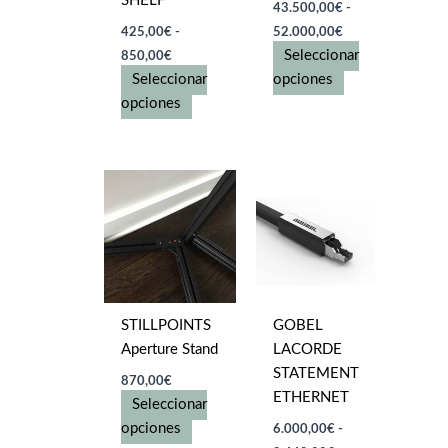
SHELF
43.500,00
€
-
Rango
425,00
€
-
52.000,00
€
de
Rango
Seleccionar
850,00
€
precios:
de
desde
Este
Seleccionar
opciones
precios:
43.500,00€
desde
Este
producto
opciones
hasta
425,00€
producto
tiene
52.000,00€
hasta
tiene
múltiples
850,00€
múltiples
variantes.
variantes.
Las
Las
opciones
opciones
se
se
pueden
pueden
elegir
elegir
en
STILLPOINTS
GOBEL
en
la
Aperture Stand
LACORDE
la
página
STATEMENT
870,00
€
página
de
ETHERNET
Seleccionar
de
producto
Este
opciones
6.000,00
€
-
producto