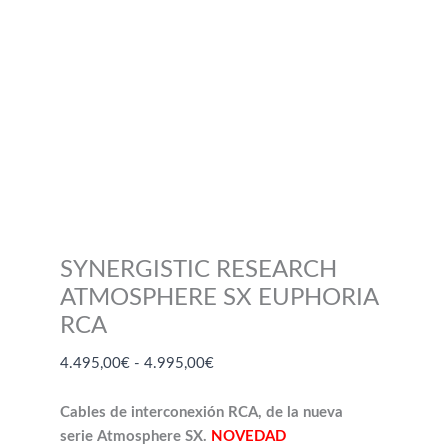
SYNERGISTIC RESEARCH
ATMOSPHERE SX EUPHORIA
RCA
Rango
4.495,00
€
-
4.995,00
€
de
precios:
Cables de interconexión RCA, de la nueva
desde
serie Atmosphere SX.
NOVEDAD