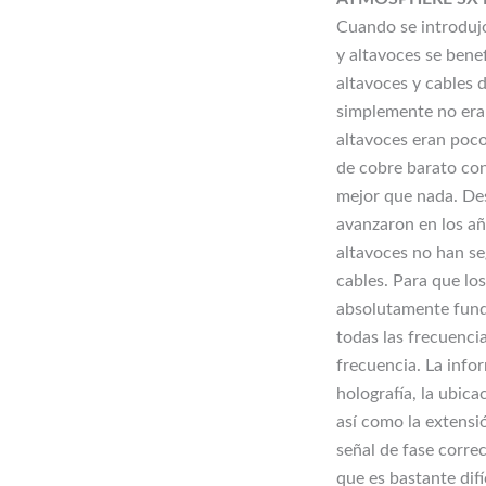
Cuando se introdujo
y altavoces se bene
altavoces y cables d
simplemente no eran
altavoces eran poco
de cobre barato con 
mejor que nada. Des
avanzaron en los añ
altavoces no han se
cables. Para que lo
absolutamente funda
todas las frecuenci
frecuencia. La infor
holografía, la ubica
así como la extensió
señal de fase corre
que es bastante difí