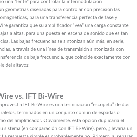
 una “lente” para controlar la intermodulación
n geometrías diseñadas para controlar con precisión las
romagnéticas, para una transferencia perfecta de fase y
Wire garantiza que su amplificador “vea” una carga constante,
ajas a altas, para una puesta en escena de sonido que es tan
isa. Las bajas frecuencias se sintonizan aún más, en serie,
ncias, a través de una línea de transmisión sintonizada con
ransferencia de baja frecuencia, que coincide exactamente con
le del altavoz.
ire vs. IFT Bi-Wire
aprovecha IFT Bi-Wire es una terminación “escopeta” de dos
aralelos, terminados en un conjunto común de espadas o
mo del amplificador. Obviamente, esta opción duplicaría el
su sistema (en comparación con IFT Bi-Wire). pero, ¿llevaría un
La respuesta simple es probablemente no. Primero, al separar