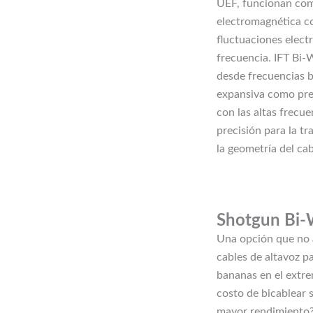
UEF, funcionan como
electromagnética co
fluctuaciones elect
frecuencia. IFT Bi-
desde frecuencias b
expansiva como prec
con las altas frecue
precisión para la t
la geometría del cab
Shotgun Bi-W
Una opción que no 
cables de altavoz p
bananas en el extre
costo de bicablear 
mayor rendimiento? 