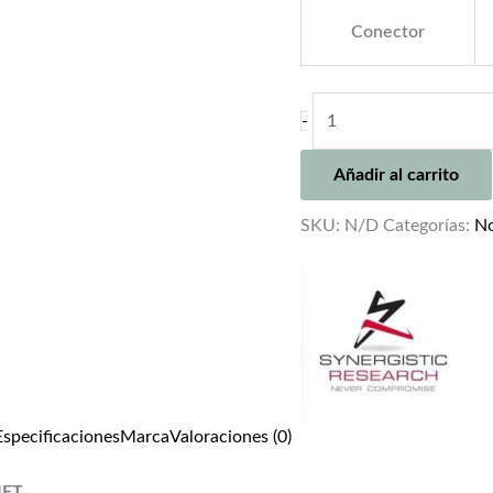
Conector
SYNERGISTIC
-
RESEARCH
ATMOSPHERE
Añadir al carrito
SX
IFT
SKU:
N/D
Categorías:
N
JUMPERS
cantidad
Especificaciones
Marca
Valoraciones (0)
IFT