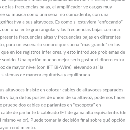
s de las frecuencias bajas, el amplificador ve cargas muy
iere su música como una señal no coincidente, con una
ignificativa a sus altavoces. Es como si estuviera “enfocando”
s con una lente gran angular y las frecuencias bajas con una
 presenta frecuencias altas y frecuencias bajas en diferentes
to, para un escenario sonoro que suena “más grande” en los
 que en los registros inferiores, y esto introduce problemas de
 sonido. Una opción mucho mejor sería gastar el dinero extra
oz de mayor nivel (con IFT Bi-Wire), elevando así la
 sistemas de manera equitativa y equilibrada.
sus altavoces insiste en colocar cables de altavoces separados
alta y baja de los postes de unión de su altavoz, podemos hacer
ue pruebe dos cables de parlantes en “escopeta” en
cable de parlante bicableado IFT de gama alta equivalente. (de
mismo valor). Puede tomar la decisión final sobre qué opción
mayor rendimiento.