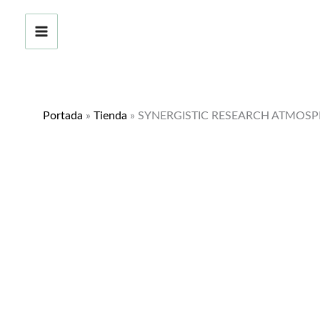
Ir
al
contenido
Portada
»
Tienda
»
SYNERGISTIC RESEARCH ATMOSPH