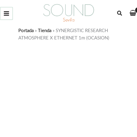
Ir
¡Oferta!
al
Buscar
contenido
Portada
»
Tienda
»
SYNERGISTIC RESEARCH
ATMOSPHERE X ETHERNET 1m (OCASION)