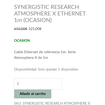
SYNERGISTIC RESEARCH
ATMOSPHERE X ETHERNET
1m (OCASION)
El
El
650,00
€
325,00
€
precio
precio
original
actual
OCASION
era:
es:
650,00€.
325,00€.
Cable Ethernet de referencia 1m. Serie
Atmosphere X de 1m
Disponibilidad:
Solo quedan 1 disponibles
SYNERGISTIC
RESEARCH
ATMOSPHERE
Añadir al carrito
X
ETHERNET
SKU:
SYNERGISTIC RESEARCH ATMOSPHERE X