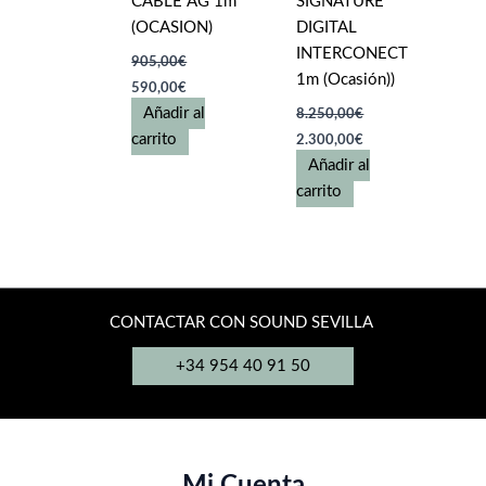
CABLE AG 1m
SIGNATURE
(OCASION)
DIGITAL
INTERCONECT
905,00
€
1m (Ocasión))
El
El
590,00
€
precio
precio
Añadir al
8.250,00
€
original
actual
El
El
era:
es:
carrito
2.300,00
€
precio
precio
905,00€.
590,00€.
Añadir al
original
actual
era:
es:
carrito
8.250,00€.
2.300,00€.
CONTACTAR CON SOUND SEVILLA
+34 954 40 91 50