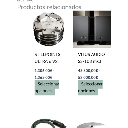
alto nivel.
Productos relacionados
STILLPOINTS
VITUS AUDIO
ULTRA 6 V2
SS-103 mk.I
1.306,00
€
-
43.500,00
€
-
Rango
Rango
1.365,00
€
52.000,00
€
de
de
Seleccionar
Seleccionar
precios:
precios:
desde
Este
desde
Este
opciones
opciones
1.306,00€
43.500,00€
producto
producto
hasta
hasta
tiene
tiene
1.365,00€
52.000,00€
múltiples
múltiples
variantes.
variantes.
Las
Las