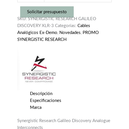
SYNERGISTIC
Solicitar presupuesto
RESEARCH
SKU:
SYNERGISTIC RESEARCH GALILEO
GALILEO
DISCOVERY XLR-3
Categorías:
Cables
DISCOVERY
Analógicos Ex-Demo
,
Novedades
,
PROMO
INTERCONNECT
SYNERGISTIC RESEARCH
XLR
1,5M
(EXDEMO)
cantidad
Descripción
Especificaciones
Marca
Synergistic Research Galileo Discovery Analogue
Interconnects