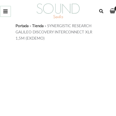
Ir
¡Oferta!
al
Buscar
contenido
Portada
»
Tienda
»
SYNERGISTIC RESEARCH
GALILEO DISCOVERY INTERCONNECT XLR
1,5M (EXDEMO)