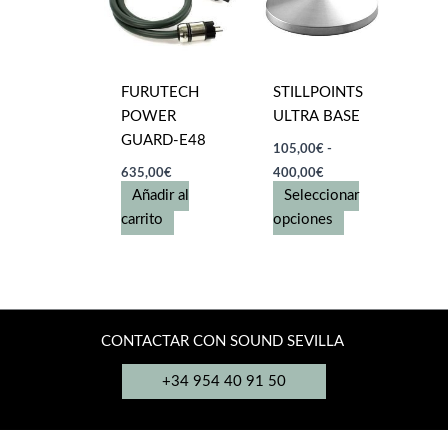
opciones
opciones
se
se
pueden
pueden
elegir
elegir
FURUTECH
STILLPOINTS
en
en
POWER
ULTRA BASE
la
la
GUARD-E48
105,00
€
-
página
página
Rango
635,00
€
400,00
€
de
de
de
Añadir al
Seleccionar
precios:
producto
producto
desde
Este
carrito
opciones
105,00€
producto
hasta
tiene
400,00€
múltiples
variantes.
Las
CONTACTAR CON SOUND SEVILLA
opciones
+34 954 40 91 50
se
pueden
elegir