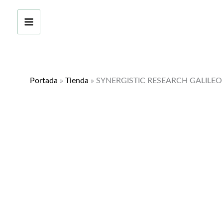
Ir
al
contenido
Portada
»
Tienda
»
SYNERGISTIC RESEARCH GALILE