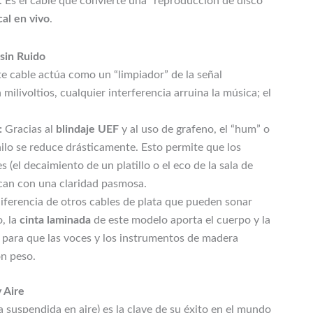
. Es el cable que convierte una “reproducción de disco”
al en vivo
.
 sin Ruido
te cable actúa como un “limpiador” de la señal
 milivoltios, cualquier interferencia arruina la música; el
:
Gracias al
blindaje UEF
y al uso de grafeno, el “hum” o
inilo se reduce drásticamente. Esto permite que los
s (el decaimiento de un platillo o el eco de la sala de
can con una claridad pasmosa.
iferencia de otros cables de plata que pueden sonar
, la
cinta laminada
de este modelo aporta el cuerpo y la
s para que las voces y los instrumentos de madera
on peso.
y Aire
a suspendida en aire) es la clave de su éxito en el mundo