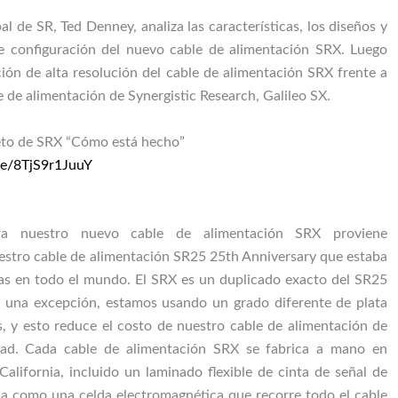
al de SR, Ted Denney, analiza las características, los diseños y
de configuración del nuevo cable de alimentación SRX. Luego
ión de alta resolución del cable de alimentación SRX frente a
e de alimentación de Synergistic Research, Galileo SX.
eto de SRX “Cómo está hecho”
be/8TjS9r1JuuY
ra nuestro nuevo cable de alimentación SRX proviene
estro cable de alimentación SR25 25th Anniversary que estaba
zas en todo el mundo. El SRX es un duplicado exacto del SR25
 una excepción, estamos usando un grado diferente de plata
s, y esto reduce el costo de nuestro cable de alimentación de
itad. Cada cable de alimentación SRX se fabrica a mano en
California, incluido un laminado flexible de cinta de señal de
úa como una celda electromagnética que recorre todo el cable