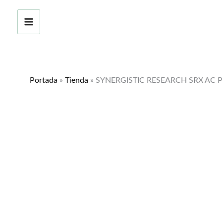
Ir
¡Oferta!
al
contenido
Portada
»
Tienda
»
SYNERGISTIC RESEARCH SRX AC 