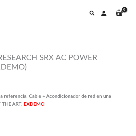
Buscar
 RESEARCH SRX AC POWER
EXDEMO)
ecio
tual
ca referencia. Cable + Acondicionador de red en una
F THE ART.
EXDEMO
500,00€.