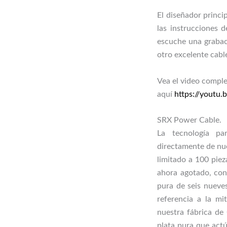
El diseñador princip
las instrucciones 
escuche una grabac
otro excelente cabl
Vea el video compl
aquí
https://youtu.
SRX Power Cable.
La tecnología pa
directamente de nu
limitado a 100 pie
ahora agotado, con
pura de seis nueve
referencia a la m
nuestra fábrica de 
plata pura que act