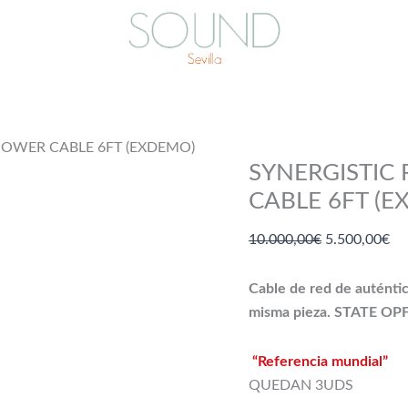
POWER CABLE 6FT (EXDEMO)
SYNERGISTIC
CABLE 6FT (
El
El
10.000,00
€
5.500,00
€
precio
pr
original
ac
Cable de red de auténti
era:
es:
misma pieza. STATE OP
10.000,00€.
5.
“Referencia mundial”
QUEDAN 3UDS