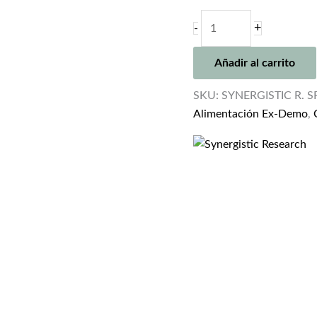
SYNERGISTIC
+
-
RESEARCH
SRX
Añadir al carrito
AC
POWER
SKU:
SYNERGISTIC R. S
CABLE
Alimentación Ex-Demo
,
6FT
(EXDEMO)
cantidad