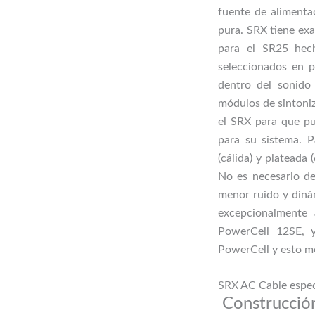
fuente de alimenta
pura. SRX tiene ex
para el SR25 hech
seleccionados en p
dentro del sonido
módulos de sintoniz
el SRX para que pue
para su sistema. P
(cálida) y plateada
No es necesario de
menor ruido y dinám
excepcionalmente 
PowerCell 12SE, 
PowerCell y esto m
SRX AC Cable espec
Construcció