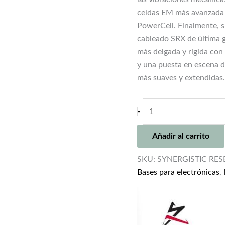
celdas EM más avanzada 
PowerCell. Finalmente, s
cableado SRX de última g
más delgada y rígida con
y una puesta en escena 
más suaves y extendidas.
SYNERGISTIC
-
RESEARCH
TRANQUILITY
Añadir al carrito
BASE
CARBON
SKU:
SYNERGISTIC RE
XL
Bases para electrónicas
,
cantidad