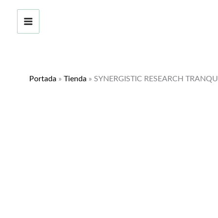
Ir
al
contenido
Portada
»
Tienda
»
SYNERGISTIC RESEARCH TRANQUI