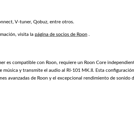
nect, V-tuner, Qobuz, entre otros.
mación, visita la
página de socios de Roon
.
mer es compatible con Roon, requiere un Roon Core independien
 música y transmite el audio al RI-101 MK.II. Esta configuració
ones avanzadas de Roon y el excepcional rendimiento de sonido d