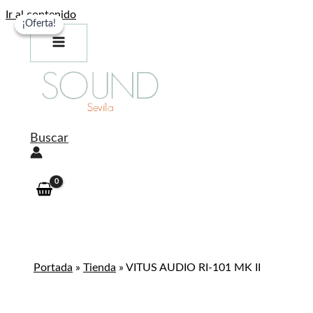
Ir al contenido
¡Oferta!
¡Oferta!
Buscar
Portada
»
Tienda
»
VITUS AUDIO RI-101 MK II