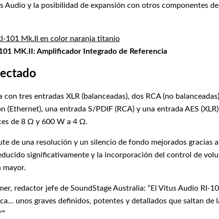
us Audio y la posibilidad de expansión con otros componentes de l
101 MK.II: Amplificador Integrado de Referencia
nectado
ta con tres entradas XLR (balanceadas), dos RCA (no balanceada
ón (Ethernet), una entrada S/PDIF (RCA) y una entrada AES (XLR)
ces de 8 Ω y 600 W a 4 Ω.
rute de una resolución y un silencio de fondo mejorados gracias a 
 reducido significativamente y la incorporación del control de 
n mayor.
r, redactor jefe de SoundStage Australia: “El Vitus Audio RI-10
sica… unos graves definidos, potentes y detallados que saltan de 
’”