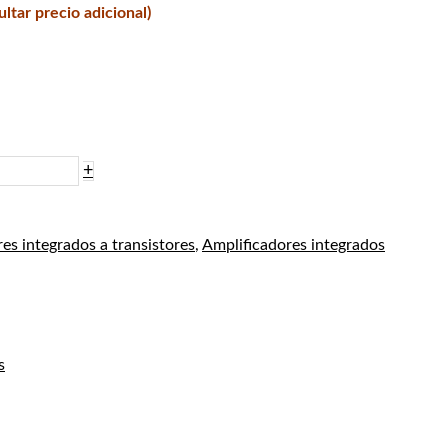
 precio adicional)
+
es integrados a transistores
,
Amplificadores integrados
s