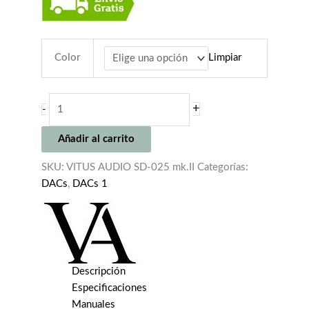
Color
Limpiar
VITUS
+
-
AUDIO
SD-
Añadir al carrito
025
mk.II
SKU:
VITUS AUDIO SD-025 mk.II
Categorías:
cantidad
DACs
,
DACs 1
Descripción
Especificaciones
Manuales