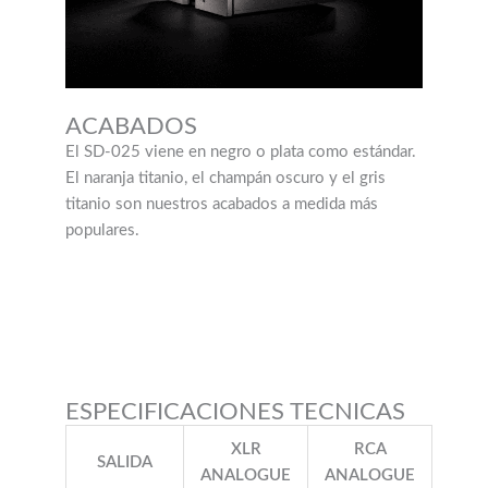
ACABADOS
El SD-025 viene en negro o plata como estándar.
El naranja titanio, el champán oscuro y el gris
titanio son nuestros acabados a medida más
populares.
ESPECIFICACIONES TECNICAS
XLR
RCA
SALIDA
ANALOGUE
ANALOGUE