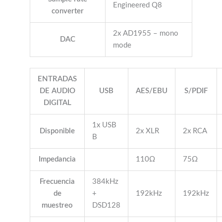
Engineered Q8
converter
2x AD1955 – mono
DAC
mode
ENTRADAS
DE AUDIO
USB
AES/EBU
S/PDIF
DIGITAL
1x USB
Disponible
2x XLR
2x RCA
B
Impedancia
110Ω
75Ω
Frecuencia
384kHz
de
+
192kHz
192kHz
muestreo
DSD128