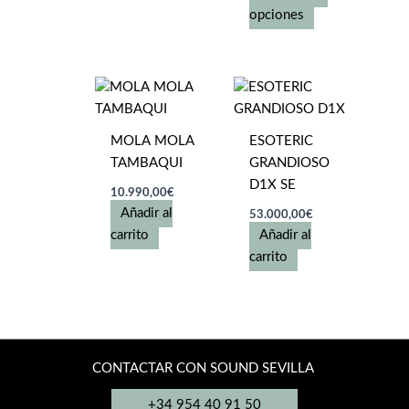
Este
opciones
producto
tiene
múltiples
variantes.
Las
MOLA MOLA
ESOTERIC
opciones
TAMBAQUI
GRANDIOSO
se
D1X SE
pueden
10.990,00
€
elegir
Añadir al
53.000,00
€
en
carrito
Añadir al
la
carrito
página
de
producto
CONTACTAR CON SOUND SEVILLA
+34 954 40 91 50