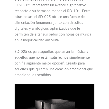
El SD-025 representa un avance significativo
respecto a su hermano menor, el RD-101. Entre
otras cosas, el SD-025 ofrece una fuente de
alimentación fenomenal junto con circuitos
digitales y analógicos optimizados que le
permiten deleitar sus oídos con horas de música
en la mejor calidad absoluta.
SD-025 es para aquellos que aman la música y
aquellos que no están satisfechos simplemente
con “la siguiente mejor opción”. Creado para
aquellos que quieren una creación emocional que
emocione los sentidos.