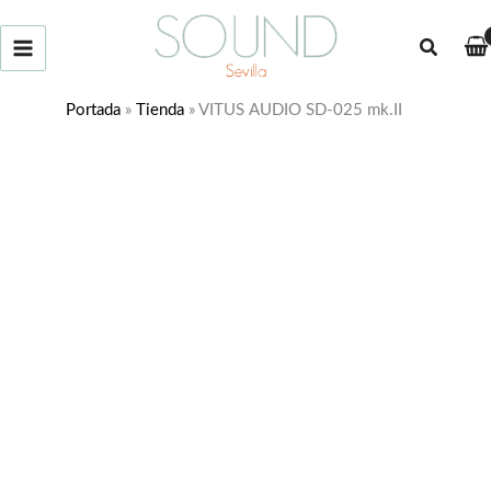
Ir
al
Buscar
contenido
Portada
»
Tienda
»
VITUS AUDIO SD-025 mk.II