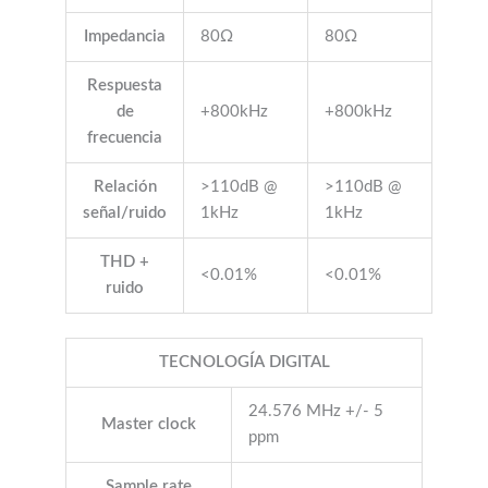
Impedancia
80Ω
80Ω
Respuesta
de
+800kHz
+800kHz
frecuencia
Relación
>110dB @
>110dB @
señal/ruido
1kHz
1kHz
THD +
<0.01%
<0.01%
ruido
TECNOLOGÍA DIGITAL
24.576 MHz +/- 5
Master clock
ppm
Sample rate