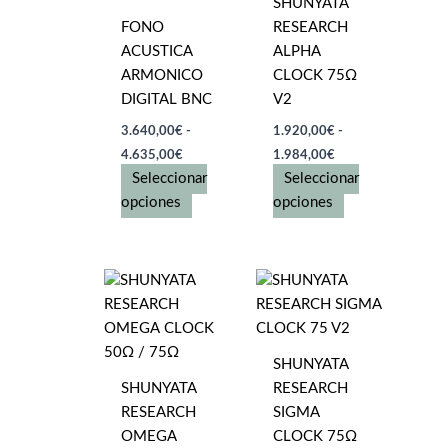
FONO
RESEARCH
ACUSTICA
ALPHA
ARMONICO
CLOCK 75Ω
DIGITAL BNC
V2
3.640,00
€
-
1.920,00
€
-
Rango
Rango
4.635,00
€
1.984,00
€
de
de
Seleccionar
Seleccionar
precios:
precios:
desde
Este
desde
Este
opciones
opciones
3.640,00€
1.920,00€
producto
producto
hasta
hasta
tiene
tiene
4.635,00€
1.984,00€
múltiples
múltiples
variantes.
variantes.
Las
Las
opciones
opciones
SHUNYATA
se
se
SHUNYATA
RESEARCH
pueden
pueden
RESEARCH
SIGMA
elegir
elegir
OMEGA
CLOCK 75Ω
en
en