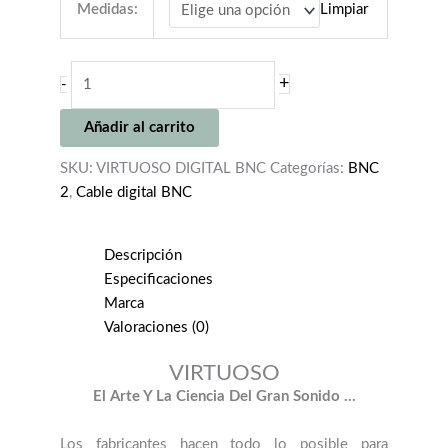
Medidas:
Limpiar
FONO
+
-
ACUSTICA
VIRTUOSO
Añadir al carrito
DIGITAL
BNC
SKU:
VIRTUOSO DIGITAL BNC
Categorías:
BNC
cantidad
2
,
Cable digital BNC
Descripción
Especificaciones
Marca
Valoraciones (0)
VIRTUOSO
El Arte Y La Ciencia Del Gran Sonido …
Los fabricantes hacen todo lo posible para