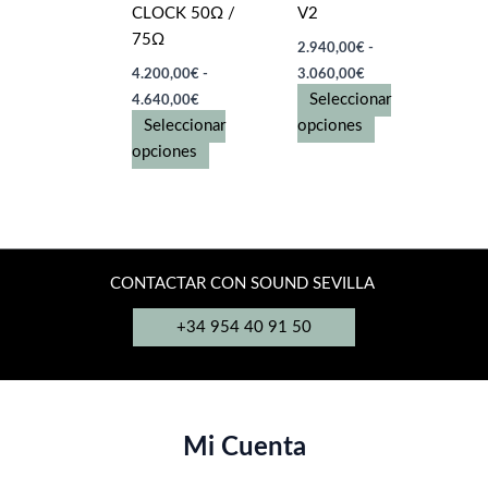
CLOCK 50Ω /
V2
la
la
75Ω
página
página
2.940,00
€
-
Rango
de
de
4.200,00
€
-
3.060,00
€
de
Rango
producto
producto
Seleccionar
4.640,00
€
precios:
de
desde
Este
Seleccionar
opciones
precios:
2.940,00€
desde
Este
producto
opciones
hasta
4.200,00€
producto
tiene
3.060,00€
hasta
tiene
múltiples
4.640,00€
múltiples
variantes.
variantes.
Las
Las
opciones
CONTACTAR CON SOUND SEVILLA
opciones
se
se
pueden
+34 954 40 91 50
pueden
elegir
elegir
en
en
la
la
página
Mi Cuenta
página
de
de
producto