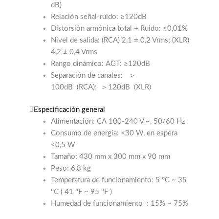
dB)
Relación señal-ruido: ≥120dB
Distorsión armónica total + Ruido: ≤0,01%
Nivel de salida: (RCA) 2,1 ± 0,2 Vrms; (XLR)
4,2 ± 0,4 Vrms
Rango dinámico: AGT: ≥120dB
Separación de canales:
＞
100dB
(RCA);
＞120dB
(XLR)
Especificación general
Alimentación: CA 100-240 V ~, 50/60 Hz
Consumo de energía: <30 W, en espera
<0,5 W
Tamaño: 430 mm x 300 mm x 90 mm
Peso: 6,8 kg
Temperatura de funcionamiento: 5 °C ~ 35
°C (
41 °F ~ 95 °F
)
Humedad de funcionamiento
: 15% ~ 75%