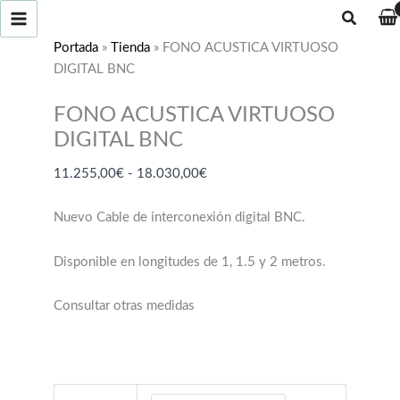
Ir
Buscar
al
Portada
»
Tienda
»
FONO ACUSTICA VIRTUOSO
contenido
DIGITAL BNC
FONO ACUSTICA VIRTUOSO
DIGITAL BNC
Rango
11.255,00
€
-
18.030,00
€
de
precios:
Nuevo Cable de interconexión digital BNC.
desde
11.255,00€
Disponible en longitudes de 1, 1.5 y 2 metros.
hasta
18.030,00€
Consultar otras medidas