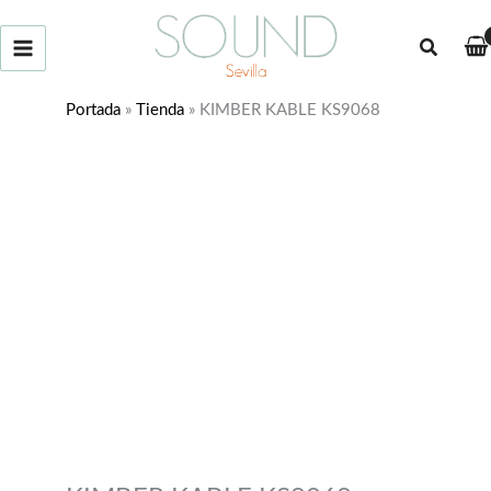
Ir
al
Buscar
contenido
Portada
»
Tienda
»
KIMBER KABLE KS9068