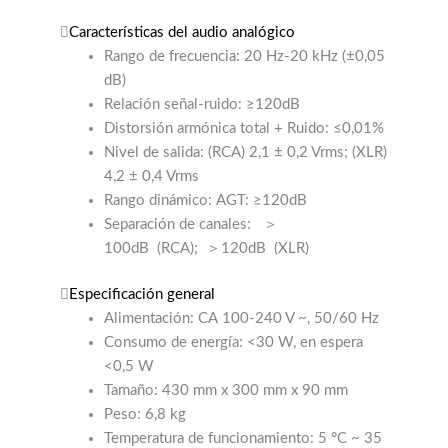
Características del audio analógico
Rango de frecuencia: 20 Hz-20 kHz (±0,05
dB)
Relación señal-ruido: ≥120dB
Distorsión armónica total + Ruido: ≤0,01%
Nivel de salida: (RCA) 2,1 ± 0,2 Vrms; (XLR)
4,2 ± 0,4 Vrms
Rango dinámico: AGT: ≥120dB
Separación de canales:
＞
100dB
(RCA);
＞120dB
(XLR)
Especificación general
Alimentación: CA 100-240 V ~, 50/60 Hz
Consumo de energía: <30 W, en espera
<0,5 W
Tamaño: 430 mm x 300 mm x 90 mm
Peso: 6,8 kg
Temperatura de funcionamiento: 5 °C ~ 35