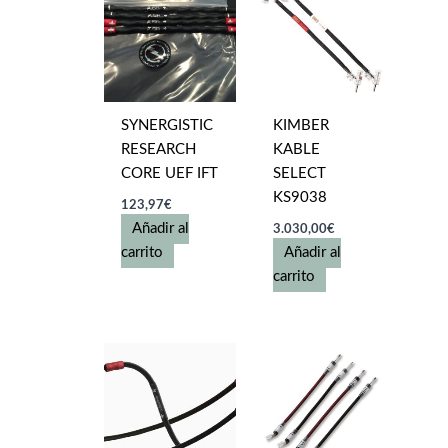
SYNERGISTIC
KIMBER
RESEARCH
KABLE
CORE UEF IFT
SELECT
KS9038
123,97
€
Añadir al
3.030,00
€
carrito
Añadir al
carrito